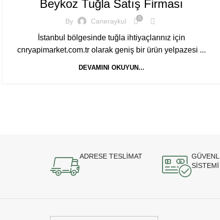
Beykoz Tuğla Satış Firması
0
By
Caneraykul
İstanbul bölgesinde tuğla ihtiyaçlarınız için
cnryapimarket.com.tr olarak geniş bir ürün yelpazesi ...
DEVAMINI OKUYUN...
ADRESE TESLİMAT
GÜVENL
SİSTEMİ