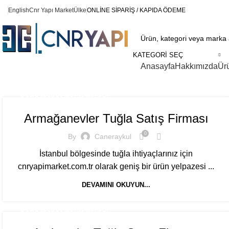
English
Cnr Yapı Market
Ülke
ONLİNE SİPARİŞ / KAPIDA ÖDEME
KATEGORI SEÇ
Ürün Kategorileri
Anasayfa
Hakkımızda
Ür
KABA İNŞAAT MALZEMELERI
Armağanevler Tuğla Satış Firması
0
By
Caneraykul
İstanbul bölgesinde tuğla ihtiyaçlarınız için
cnryapimarket.com.tr olarak geniş bir ürün yelpazesi ...
DEVAMINI OKUYUN...
KABA İNŞAAT MALZEMELERI