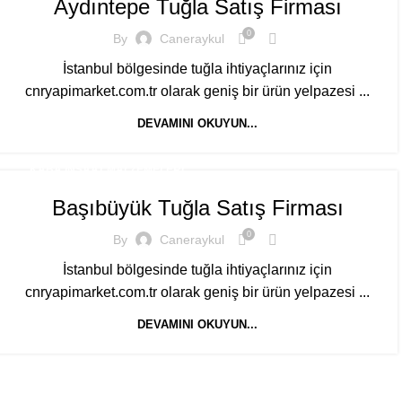
Aydıntepe Tuğla Satış Firması
0
By
Caneraykul
İstanbul bölgesinde tuğla ihtiyaçlarınız için
cnryapimarket.com.tr olarak geniş bir ürün yelpazesi ...
DEVAMINI OKUYUN...
KABA İNŞAAT MALZEMELERI
Başıbüyük Tuğla Satış Firması
0
By
Caneraykul
İstanbul bölgesinde tuğla ihtiyaçlarınız için
cnryapimarket.com.tr olarak geniş bir ürün yelpazesi ...
DEVAMINI OKUYUN...