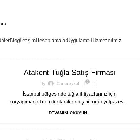
ünler
Blog
İletişim
Hesaplamalar
Uygulama Hizmetlerimiz
KABA İNŞAAT MALZEMELERI
Atakent Tuğla Satış Firması
0
By
Caneraykul
İstanbul bölgesinde tuğla ihtiyaçlarınız için
cnryapimarket.com.tr olarak geniş bir ürün yelpazesi ...
DEVAMINI OKUYUN...
KABA İNŞAAT MALZEMELERI