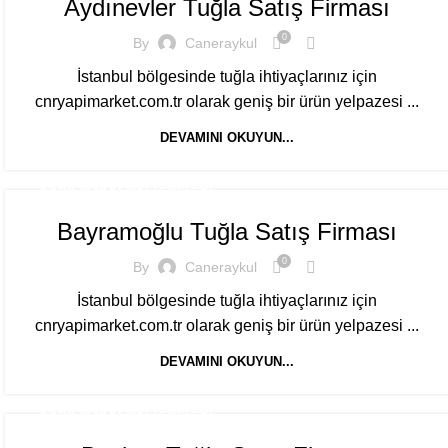
Aydınevler Tuğla Satış Firması
0
By
Caneraykul
İstanbul bölgesinde tuğla ihtiyaçlarınız için
cnryapimarket.com.tr olarak geniş bir ürün yelpazesi ...
DEVAMINI OKUYUN...
KABA İNŞAAT MALZEMELERI
Bayramoğlu Tuğla Satış Firması
0
By
Caneraykul
İstanbul bölgesinde tuğla ihtiyaçlarınız için
cnryapimarket.com.tr olarak geniş bir ürün yelpazesi ...
DEVAMINI OKUYUN...
KABA İNŞAAT MALZEMELERI