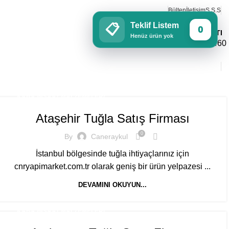
Bülten
İletişim
S.S.S
Teklif Listem
📋
0
SİPARİŞ HATTI
Henüz ürün yok
0543 195 0460
KABA İNŞAAT MALZEMELERI
Ataşehir Tuğla Satış Firması
0
By
Caneraykul
İstanbul bölgesinde tuğla ihtiyaçlarınız için
cnryapimarket.com.tr olarak geniş bir ürün yelpazesi ...
DEVAMINI OKUYUN...
KABA İNŞAAT MALZEMELERI