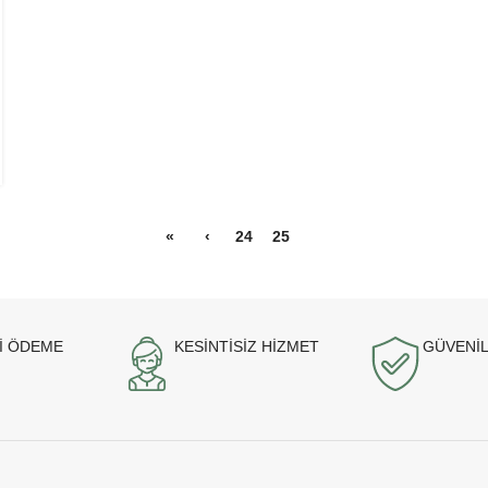
«
‹
24
25
26
İ ÖDEME
KESİNTİSİZ HİZMET
GÜVENİL