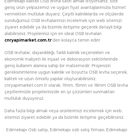
Edirnekapı kaliteli OSB levha satın almak istiyorsanız, size
geniş ürün yelpazemiz ve uygun fiyat avantajlarımızla hizmet
vermekten mutluluk duyarız. Çeşitli kalınlıklarda ve ölçülerde
sunduğumuz OSB levhalarımızı incelemek için web sitemizi
ziyaret edebilir ya da bizimle iletişime geçerek detaylı bilgi
alabilirsiniz. Projeleriniz için en ideal OSB levhaları
cnryapimarket.com.tr
’den kolayca temin edin!
OSB levhalar, dayanıklılığı, farklı kalınlık seçenekleri ve
ekonomik maliyeti ile inşaat ve dekorasyon sektörlerinde
geniş kullanım alanına sahip bir malzemedir. Projenizin
gereksinimlerine uygun kalınlık ve boyutta OSB levha seçerek,
kaliteli ve uzun ömürlü yapılar oluşturabilirsiniz.
cnryapimarket.com.tr olarak, 11mm, 15mm ve 18mm OSB levha
çeşitlerimizle projelerinizde en iyi çözümleri sunmaktan
mutluluk duyuyoruz.
Daha fazla bilgi almak veya ürünlerimizi incelemek için web
sitemizi ziyaret edebilir ya da bizimle iletişime geçebilirsiniz.
Edirnekapı Osb satışı, Edirnekapı osb satış firması, Edirnekapı