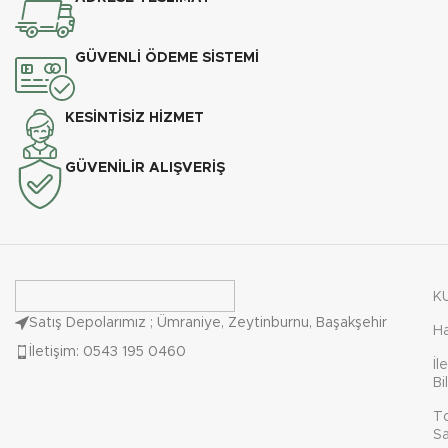
GÜVENLİ ÖDEME SİSTEMİ
KESİNTİSİZ HİZMET
GÜVENİLİR ALIŞVERİŞ
K
Satış Depolarımız ; Ümraniye, Zeytinburnu, Başakşehir
H
İletişim: 0543 195 0460
İl
Bi
T
Sa