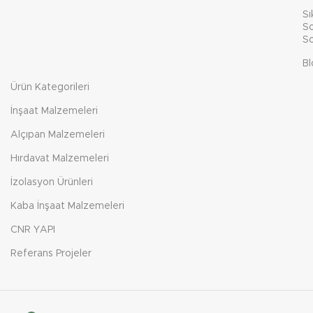
Sı
So
So
Bl
Ürün Kategorileri
İnşaat Malzemeleri
Alçıpan Malzemeleri
Hırdavat Malzemeleri
İzolasyon Ürünleri
Kaba İnşaat Malzemeleri
CNR YAPI
Referans Projeler