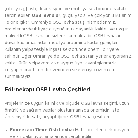
[oto-yazğ] osb, dekorasyon, ve mobilya sektöründe sıklıkla
tercih edilen
OSB levhalar
, güçlü yapısı ve çok yönlü kullanımı
ile öne çıkar. Ümraniye OSB levha satışı hizmetlerimiz,
projelerinizde ihtiyaç duyduğunuz dayanıklı, kaliteli ve uygun
maliyetli OSB levhaları sizlere sunmaktadır. OSB levhalar,
duvar kaplamasından mobilya üretimine kadar geniş bir
kullanım yelpazesiyle inşaat sektöründe önemli bir yere
sahiptir. Eğer Ümraniye’de OSB levha satan yerler arıyorsanız,
kaliteli ürün yelpazemiz ve uygun fiyat avantajlarımızla
cnryapimarket.com.tr üzerinden size en iyi çözümleri
sunmaktayız.
Edirnekapı OSB Levha Çeşitleri
Projelerinize uygun kalınlık ve ölçüde OSB levha seçimi, uzun
ömürlü ve sağlam yapılar oluşturmanızda önemlidir. İşte
Ümraniye’de satışını yaptığımız OSB levha çeşitleri:
Edirnekapı 11mm Osb Levha:
Hafif projeler, dekorasyon
ve ambalaj uygulamalarında tercih edilir.