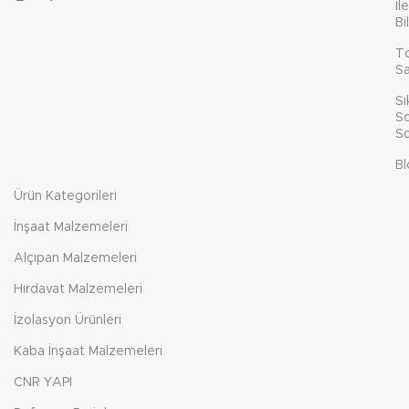
İl
Bi
T
Sa
Sı
So
So
Bl
Ürün Kategorileri
İnşaat Malzemeleri
Alçıpan Malzemeleri
Hırdavat Malzemeleri
İzolasyon Ürünleri
Kaba İnşaat Malzemeleri
CNR YAPI