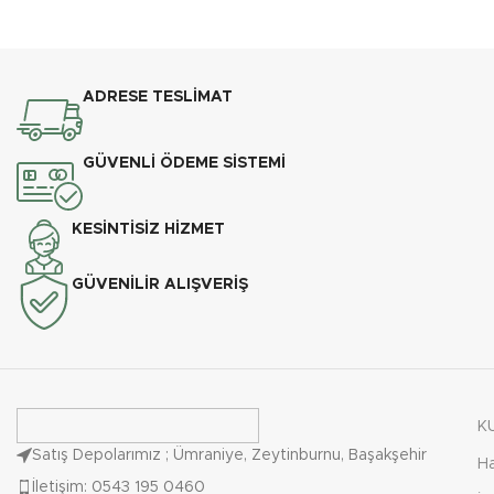
ADRESE TESLİMAT
GÜVENLİ ÖDEME SİSTEMİ
KESİNTİSİZ HİZMET
GÜVENİLİR ALIŞVERİŞ
K
Satış Depolarımız ; Ümraniye, Zeytinburnu, Başakşehir
H
İletişim: 0543 195 0460