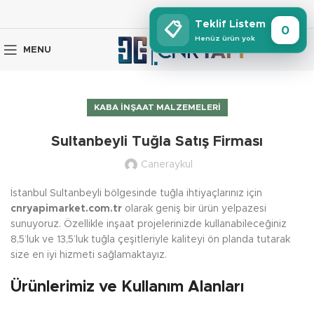
Teklif Listem
📋
0
Henüz ürün yok
MENU
KABA İNŞAAT MALZEMELERI
Sultanbeyli Tuğla Satış Firması
Caneraykul
İstanbul Sultanbeyli bölgesinde tuğla ihtiyaçlarınız için
cnryapimarket.com.tr
olarak geniş bir ürün yelpazesi
sunuyoruz. Özellikle inşaat projelerinizde kullanabileceğiniz
8,5’luk ve 13,5’luk tuğla çeşitleriyle kaliteyi ön planda tutarak
size en iyi hizmeti sağlamaktayız.
Ürünlerimiz ve Kullanım Alanları