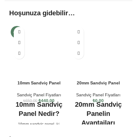
Hoşunuza gidebilir…
-32%
-1
10mm Sandviç Panel
20mm Sandviç Panel
Sandviç Panel Fiyatları
Sandviç Panel Fiyatları
₺
440,00
₺
0,00
₺
650,00
10mm Sandviç
20mm Sandviç
K
Panel Nedir?
Panelin
Avantajları
10mm sandviç panel
, iki
yüzeyi boyalı galvaniz sac
✅
Yüksek Isı Yalıtımı:
veya alüminyum ile kaplı, iç