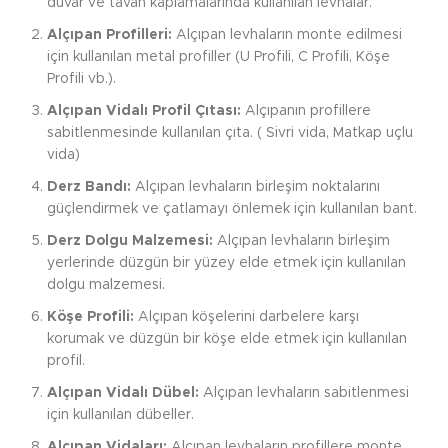
duvar ve tavan kaplamalarında kullanılan levhalar.
Alçıpan Profilleri:
Alçıpan levhaların monte edilmesi
için kullanılan metal profiller (U Profili, C Profili, Köşe
Profili vb.).
Alçıpan Vidalı Profil Çıtası:
Alçıpanın profillere
sabitlenmesinde kullanılan çıta. ( Sivri vida, Matkap uçlu
vida)
Derz Bandı:
Alçıpan levhaların birleşim noktalarını
güçlendirmek ve çatlamayı önlemek için kullanılan bant.
Derz Dolgu Malzemesi:
Alçıpan levhaların birleşim
yerlerinde düzgün bir yüzey elde etmek için kullanılan
dolgu malzemesi.
Köşe Profili:
Alçıpan köşelerini darbelere karşı
korumak ve düzgün bir köşe elde etmek için kullanılan
profil.
Alçıpan Vidalı Dübel:
Alçıpan levhaların sabitlenmesi
için kullanılan dübeller.
Alçıpan Vidaları:
Alçıpan levhaların profillere monte