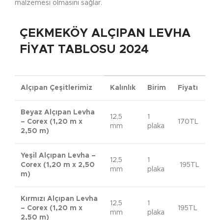
malzemesi olmasını sağlar.
ÇEKMEKÖY ALÇIPAN LEVHA
FIYAT TABLOSU 2024
Alçıpan Çeşitlerimiz
Kalınlık
Birim
Fiyatı
Beyaz Alçıpan Levha
12,5
1
– Corex (1,20 m x
170TL
mm
plaka
2,50 m)
Yeşil Alçıpan Levha –
12,5
1
Corex (1,20 m x 2,50
195TL
mm
plaka
m)
Kırmızı Alçıpan Levha
12,5
1
– Corex (1,20 m x
195TL
mm
plaka
2,50 m)