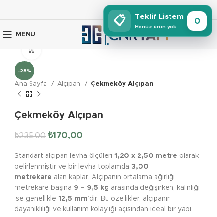
Teklif Listem
📋
0
Henüz ürün yok
MENU
Click to enlarge
-28%
Ana Sayfa
Alçıpan
Çekmeköy Alçıpan
Çekmeköy Alçıpan
₺
170,00
₺
235,00
Standart alçıpan levha ölçüleri
1,20 x 2,50 metre
olarak
belirlenmiştir ve bir levha toplamda
3,00
metrekare
alan kaplar. Alçıpanın ortalama ağırlığı
metrekare başına
9 – 9,5 kg
arasında değişirken, kalınlığı
ise genellikle
12,5 mm
’dir. Bu özellikler, alçıpanın
dayanıklılığı ve kullanım kolaylığı açısından ideal bir yapı