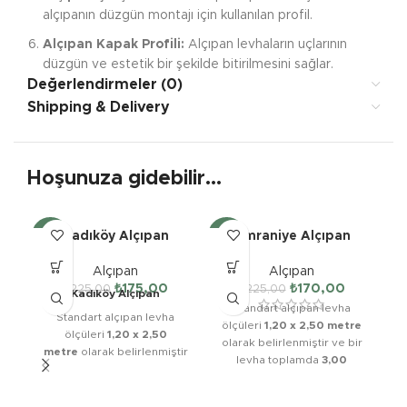
alçıpanın düzgün montajı için kullanılan profil.
Alçıpan Kapak Profili:
Alçıpan levhaların uçlarının
düzgün ve estetik bir şekilde bitirilmesini sağlar.
Değerlendirmeler (0)
Tavan U Profili:
Alçıpan tavan sistemlerinde kullanılan
Shipping & Delivery
profil türüdür.
Çekmeköy Alçıpan Malzemeleri
Hoşunuza gidebilir…
Kadıköy Alçıpan
Ümraniye Alçıpan
-22%
-24%
-5
Alçıpan
Alçıpan
₺
175,00
₺
170,00
₺
225,00
₺
225,00
Kadıköy Alçıpan
Standart alçıpan levha
Standart alçıpan levha
ölçüleri
1,20 x 2,50 metre
ölçüleri
1,20 x 2,50
olarak belirlenmiştir ve bir
metre
olarak belirlenmiştir
levha toplamda
3,00
ve bir levha toplamda
3,00
metrekare
alan kaplar.
Alçıpan montajında kullanılan malzemelerin kalitesi,
metrekare
alan kaplar.
Alçıpanın ortalama ağırlığı
uygulamanın dayanıklılığı ve estetiği açısından oldukça
Alçıpanın ortalama ağırlığı