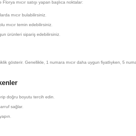
te Florya mıcır satışı yapan başlıca noktalar:
larda mıcır bulabilirsiniz.
plu mıcır temin edebilirsiniz.
un ürünleri sipariş edebilirsiniz.
iklik gösterir. Genellikle, 1 numara mıcır daha uygun fiyatlıyken, 5 numar
kenler
erip doğru boyutu tercih edin.
rruf sağlar.
 yapın.