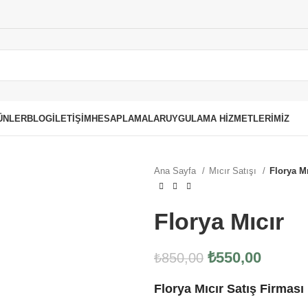
ÜNLER
BLOG
İLETIŞIM
HESAPLAMALAR
UYGULAMA HIZMETLERIMIZ
Ana Sayfa
Mıcır Satışı
Florya Mı
Florya Mıcır
₺
550,00
₺
850,00
Florya Mıcır Satış Firması