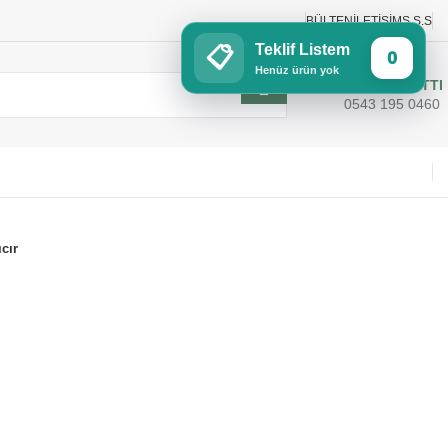
BÜLTEN
İLETIŞIM
S.S.S
Teklif Listem
📋
0
Henüz ürün yok
SİPARİŞ HATTI
0543 195 0460
cır