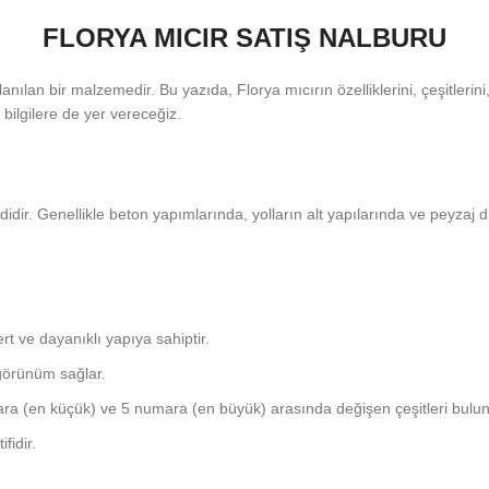
FLORYA MICIR SATIŞ NALBURU
anılan bir malzemedir. Bu yazıda, Florya mıcırın özelliklerini, çeşitlerini, 
 bilgilere de yer vereceğiz.
eşididir. Genellikle beton yapımlarında, yolların alt yapılarında ve peyza
rt ve dayanıklı yapıya sahiptir.
 görünüm sağlar.
umara (en küçük) ve 5 numara (en büyük) arasında değişen çeşitleri bulun
fidir.