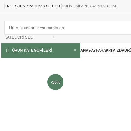
ENGLISH
CNR YAPI MARKET
ÜLKE
ONLİNE SİPARİŞ / KAPIDA ÖDEME
KATEGORI SEÇ
ANASAYFA
HAKKIMIZDA
ÜR
ÜRÜN KATEGORILERI
-35%