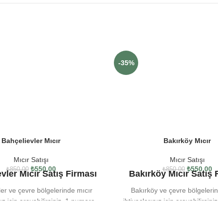
-35%
Bahçelievler Mıcır
Bakırköy Mıcır
Mıcır Satışı
Mıcır Satışı
₺
550,00
₺
550,00
₺
850,00
₺
850,00
vler Mıcır Satış Firması
Bakırköy Mıcır Satış 
ler ve çevre bölgelerinde mıcır
Bakırköy ve çevre bölgeleri
nız için arayabilirsiniz. 1 numara
ihtiyaçlarınız için arayabilirsin
umara mıcır, 3 numara mıcır, 4
mıcır, 2 numara mıcır, 3 numa