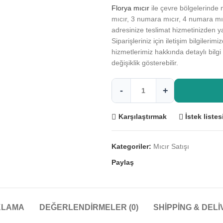
Florya mıcır
ile çevre bölgelerinde 
mıcır, 3 numara mıcır, 4 numara mıcı
adresinize teslimat hizmetinizden ya
Siparişleriniz için iletişim bilgileri
hizmetlerimiz hakkında detaylı bilgi 
değişiklik gösterebilir.
Karşılaştırmak
İstek liste
Kategoriler:
Mıcır Satışı
Paylaş
KLAMA
DEĞERLENDIRMELER (0)
SHIPPING & DEL