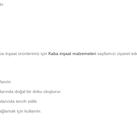
ır.
a inşaat ürünlerimiz için
Kaba inşaat malzemeleri
sayfamızı ziyaret edeb
anılır.
larında doğal bir doku oluşturur.
larında tercih edilir.
ağlamak için kullanılır.