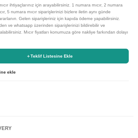
mıcır ihtiyaçlarınız için arayabilirsiniz. 1 numara mıcır, 2 numara
r, 5 numara mıcır siparişlerinizi bizlere iletin aynı günde
rarlanın. Gelen siparişleriniz için kapıda ödeme yapabilirsiniz.
mizden ve whatsapp üzerinden siparişlerinizi bildirebilir ve
alabilirsiniz. Mıcır fiyatları konumuza göre nakliye farkından dolayı
＋
Teklif Listesine Ekle
sine ekle
IVERY