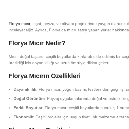
Florya mıcır
, inşat, peyzaj ve altyapı projelerinde yaygın olarak kull
inceleyeceğiz. Ayrıca, Florya’da mıcır satışı yapan yerler hakkında
Florya Mıcır Nedir?
Mıcır, doğal taşların çeşitli boyutlarda kırılarak elde edilmiş bir ç
üretildiği için dayanıklılığı ve uzun ömrüyle dikkat çeker.
Florya Mıcırın Özellikleri
Dayanıklılık
: Florya mıcır, yoğun basınç testlerinden geçmiş, se
Doğal Görünüm
: Peyzaj uygulamalarında doğal ve estetik bir
Farklı Boyutlar
: Florya mıcırı çeşitli boyutlarda sunulur; 1 n
Ekonomik
: Çeşitli projeler için uygun fiyatlı bir malzeme alternati