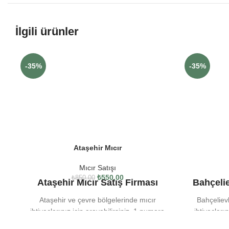
İlgili ürünler
-35%
-35%
Ataşehir Mıcır
Mıcır Satışı
₺
550,00
₺
850,00
Ataşehir Mıcır Satış Firması
Bahçelie
Ataşehir ve çevre bölgelerinde mıcır
Bahçeliev
ihtiyaçlarınız için arayabilirsiniz. 1 numara
ihtiyaçları
mıcır, 2 numara mıcır, 3 numara mıcır, 4
mıcır, 2 n