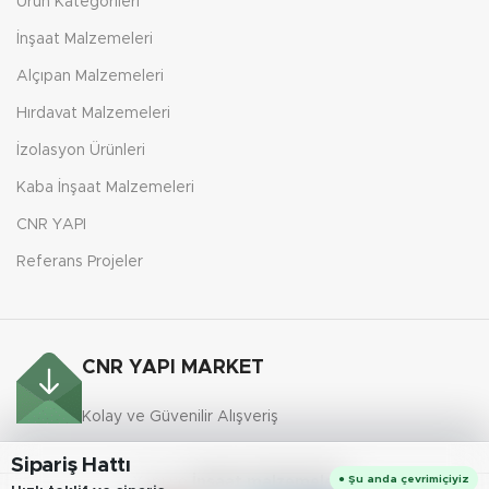
Ürün Kategorileri
İnşaat Malzemeleri
Alçıpan Malzemeleri
Hırdavat Malzemeleri
İzolasyon Ürünleri
Kaba İnşaat Malzemeleri
CNR YAPI
Referans Projeler
CNR YAPI MARKET
Kolay ve Güvenilir Alışveriş
Sipariş Hattı
● Şu anda çevrimiçiyiz
Yapı ve
İnşaat malzemeleri
.