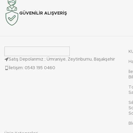
GÜVENİLİR ALIŞVERİŞ
K
Satış Depolarımız ; Ümraniye, Zeytinburnu, Başakşehir
H
İletişim: 0543 195 0460
İl
Bi
T
Sa
Sı
So
So
Bl