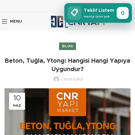
Teklif Listem
📋
0
Henüz ürün yok
MENU
BLOG
Beton, Tuğla, Ytong: Hangisi Hangi Yapıya
Uygundur?
Caneraykul
10
HAZ