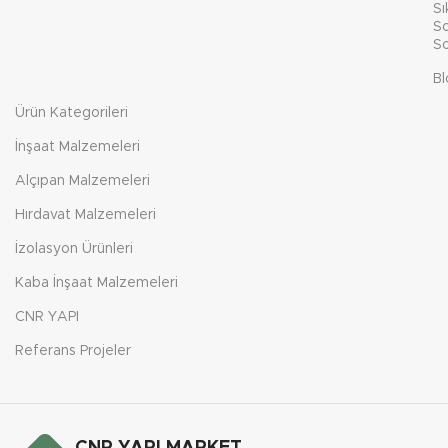
Sı
So
So
Bl
Ürün Kategorileri
İnşaat Malzemeleri
Alçıpan Malzemeleri
Hırdavat Malzemeleri
İzolasyon Ürünleri
Kaba İnşaat Malzemeleri
CNR YAPI
Referans Projeler
CNR YAPI MARKET