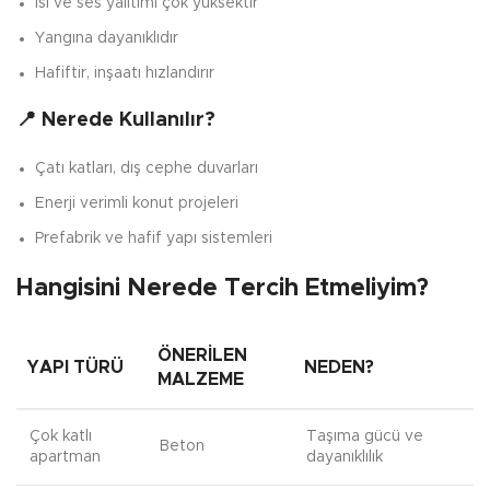
Isı ve ses yalıtımı çok yüksektir
Yangına dayanıklıdır
Hafiftir, inşaatı hızlandırır
📍 Nerede Kullanılır?
Çatı katları, dış cephe duvarları
Enerji verimli konut projeleri
Prefabrik ve hafif yapı sistemleri
Hangisini Nerede Tercih Etmeliyim?
ÖNERILEN
YAPI TÜRÜ
NEDEN?
MALZEME
Çok katlı
Taşıma gücü ve
Beton
apartman
dayanıklılık