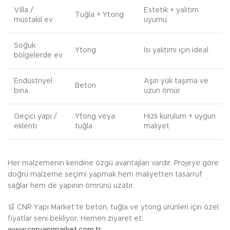
Villa /
Estetik + yalıtım
Tuğla + Ytong
müstakil ev
uyumu
Soğuk
Ytong
Isı yalıtımı için ideal
bölgelerde ev
Endüstriyel
Aşırı yük taşıma ve
Beton
bina
uzun ömür
Geçici yapı /
Ytong veya
Hızlı kurulum + uygun
eklenti
tuğla
maliyet
Her malzemenin kendine özgü avantajları vardır. Projeye göre
doğru malzeme seçimi yapmak hem maliyetten tasarruf
sağlar hem de yapının ömrünü uzatır.
🛒 CNR Yapı Market’te beton, tuğla ve ytong ürünleri için özel
fiyatlar seni bekliyor. Hemen ziyaret et: