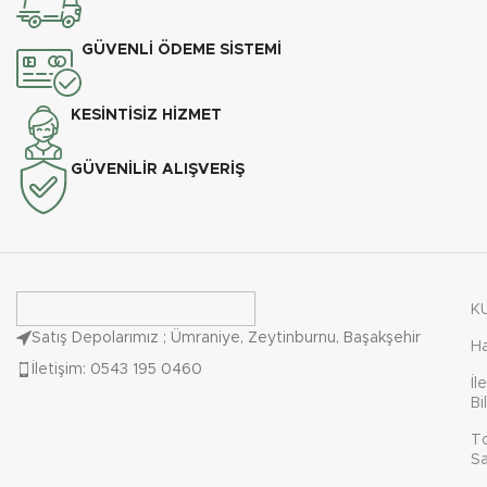
GÜVENLİ ÖDEME SİSTEMİ
KESİNTİSİZ HİZMET
GÜVENİLİR ALIŞVERİŞ
K
Satış Depolarımız ; Ümraniye, Zeytinburnu, Başakşehir
H
İletişim: 0543 195 0460
İl
Bi
T
Sa