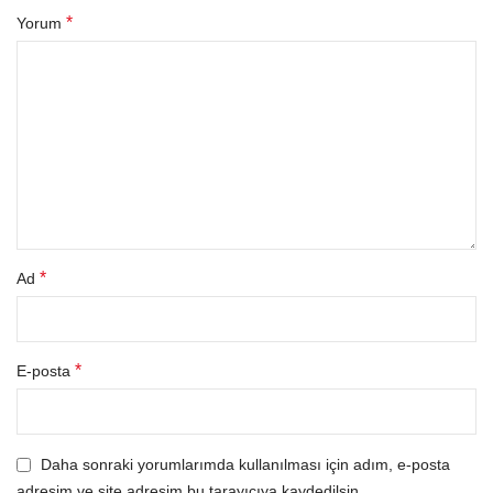
*
Yorum
*
Ad
*
E-posta
Daha sonraki yorumlarımda kullanılması için adım, e-posta
adresim ve site adresim bu tarayıcıya kaydedilsin.