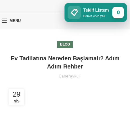
Teklif Listem
📋
0
Henüz ürün yok
MENU
BLOG
Ev Tadilatına Nereden Başlamalı? Adım
Adım Rehber
Caneraykul
29
NIS