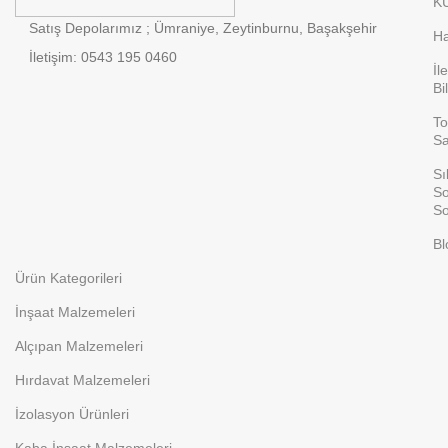
K
Satış Depolarımız ; Ümraniye, Zeytinburnu, Başakşehir
Ha
İletişim: 0543 195 0460
İl
Bi
To
Sa
Sı
So
So
Bl
Ürün Kategorileri
İnşaat Malzemeleri
Alçıpan Malzemeleri
Hırdavat Malzemeleri
İzolasyon Ürünleri
Kaba İnşaat Malzemeleri