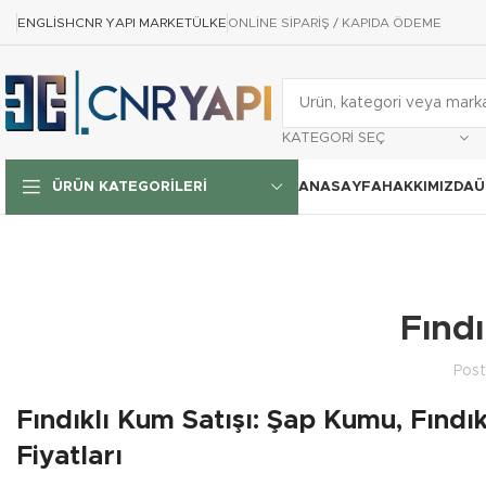
ENGLISH
CNR YAPI MARKET
ÜLKE
ONLİNE SİPARİŞ / KAPIDA ÖDEME
KATEGORI SEÇ
ANASAYFA
HAKKIMIZDA
Ü
ÜRÜN KATEGORILERI
Fınd
Pos
Fındıklı Kum Satışı: Şap Kumu, Fındı
Fiyatları