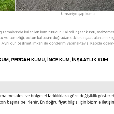
Ümraniye şap kumu
lamalarında kullanılan kum türüdür. Kaliteli inşaat kumu, malzeme
tu ve temizliği, beton kalitesini doğrudan etkiler. İnşaat alanlarınız 
rsiniz. Aynı gün teslimat imkanı ile gönderim yapmaktayız. Kapıda ödeme
KUM, PERDAH KUMU, İNCE KUM, İNŞAATLIK KUM
a mesafesi ve bölgesel farklılıklara göre değişiklik göstereb
on başına belirlenir. En doğru fiyat bilgisi için bizimle iletiş