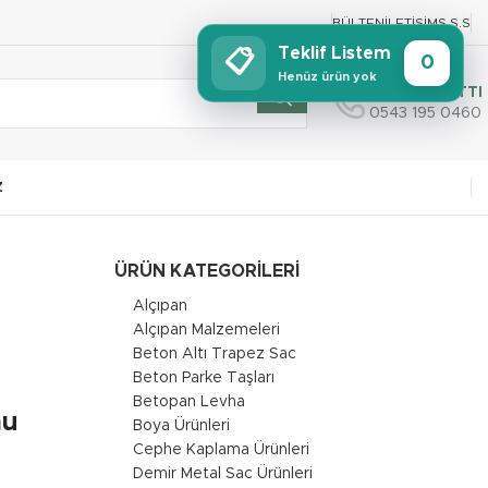
BÜLTEN
İLETIŞIM
S.S.S
Teklif Listem
📋
0
Henüz ürün yok
SİPARİŞ HATTI
0543 195 0460
Z
ÜRÜN KATEGORILERI
Alçıpan
Alçıpan Malzemeleri
Beton Altı Trapez Sac
Beton Parke Taşları
Betopan Levha
mu
Boya Ürünleri
Cephe Kaplama Ürünleri
Demir Metal Sac Ürünleri