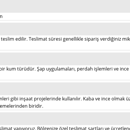
um
teslim edilir. Teslimat süresi genellikle sipariş verdiğiniz mi
ir kum türüdür. Şap uygulamaları, perdah işlemleri ve ince i
eri gibi inşaat projelerinde kullanılır. Kaba ve ince olmak üz
zemelerinden biridir.
eslimat yapıyoruz. Bölgenize özel teslimat şartları ve ücretle