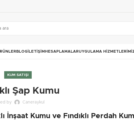
RÜNLER
BLOG
İLETIŞIM
HESAPLAMALAR
UYGULAMA HIZMETLERIMI
KUM SATIŞI
ıklı Şap Kumu
ted by
Caneraykul
klı İnşaat Kumu ve Fındıklı Perdah Ku