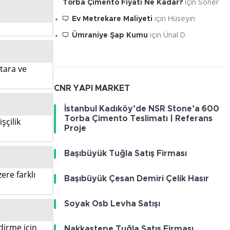
Torba Çimento Fiyatı Ne Kadar?
için
Soner
Ev Metrekare Maliyeti
için
Hüseyin
Ümraniye Şap Kumu
için
Ünal D.
ktara ve
CNR YAPI MARKET
İstanbul Kadıköy’de NSR Stone’a 600
Torba Çimento Teslimatı | Referans
şçilik
Proje
Başıbüyük Tuğla Satış Firması
ere farklı
Başıbüyük Çesan Demiri Çelik Hasır
Soyak Osb Levha Satışı
ndirme için
Nakkaştepe Tuğla Satış Firması