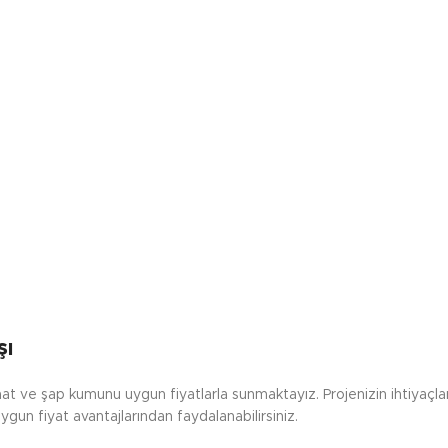
şı
şaat ve şap kumunu uygun fiyatlarla sunmaktayız. Projenizin ihtiyaçl
ygun fiyat avantajlarından faydalanabilirsiniz.