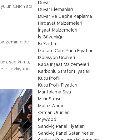
Duvar
uyulur. CNR Yapı
Duvar Elemanları
Duvar Ve Cephe Kaplama
Hırdavat Malzemeleri
İnşaat Malzemeleri
İş Güvenliği
bir zemin elde
Isı Yalıtım
.
İzocam Cam Yünü Fiyatları
İzolasyon Ürünleri
 kum, şap kumu,
Kaba İnşaat Malzemeleri
ese sevkiyatını
Karbonlu Strafor Fiyatları
Kutu Profil
Kutu Profil Fiyatları
Mantolama Sıva
Mıcır Satışı
Moloz Atımı
Orman Ürünleri
Plywood
Sandviç Panel Fiyatları
Sandviç Panel Satan Yerler