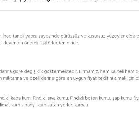
r. İnce taneli yapısı sayesinde pürüzsüz ve kusursuz yüzeyler elde ed
irleyen en önemli faktörlerden biridir.
tlarına göre değişiklik göstermektedir. Firmamız, hem kaliteli hem d
miktarına ve özelliklerine göre en uygun fiyat teklifini almak için bi
ndıklı kaba kum, Fındıklı sıva kumu, Fındıklı beton kumu, şap kumu fiyat
slimat kum siparişi, kum satan yerler, kumcu