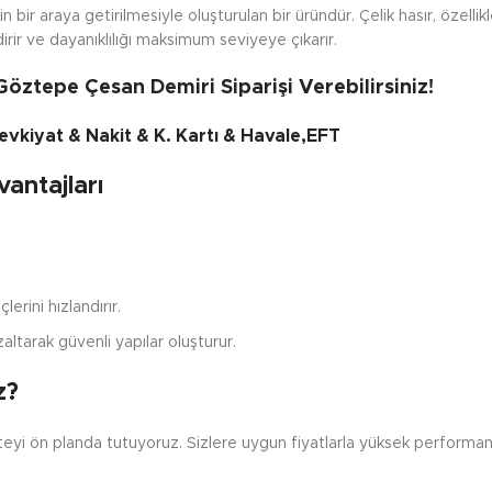
rin bir araya getirilmesiyle oluşturulan bir üründür. Çelik hasır, özelli
dirir ve dayanıklılığı maksimum seviyeye çıkarır.
 Göztepe Çesan Demiri Siparişi Verebilirsiniz!
vkiyat & Nakit & K. Kartı & Havale,EFT
antajları
lerini hızlandırır.
altarak güvenli yapılar oluşturur.
z?
iteyi ön planda tutuyoruz. Sizlere uygun fiyatlarla yüksek performans
.