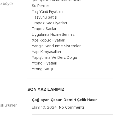
Şantiye Kurulum Malzemeleri
kle büyük
Su Perdesi
Taş Yünü Fiyatları
Taşyünü Satışı
Trapez Sac Fiyatları
Trapez Saclar
Uygulama Hizmetlerimiz
Xps Köpük Fiyatları
Yangın Söndürme Sistemleri
Yapı Kimyasalları
Yapıştırma Ve Derz Dolgu
Ytong Fiyatları
Ytong Satışı
SON YAZILARIMIZ
Çağlayan Çesan Demiri Çelik Hasır
lı ürünler
Ekim 10, 2024
No Comments