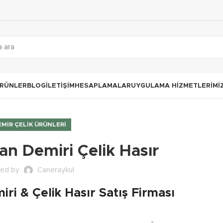
RÜNLER
BLOG
İLETIŞIM
HESAPLAMALAR
UYGULAMA HIZMETLERIMI
EMIR ÇELIK ÜRÜNLERI
n Demiri Çelik Hasır
ted by
Caneraykul
i & Çelik Hasır Satış Firması