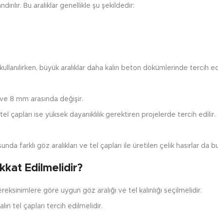
dırılır. Bu aralıklar genellikle şu şekildedir:
ullanılırken, büyük aralıklar daha kalın beton dökümlerinde tercih edi
m ve 8 mm arasında değişir.
tel çapları ise yüksek dayanıklılık gerektiren projelerde tercih edilir.
nda farklı göz aralıkları ve tel çapları ile üretilen çelik hasırlar da 
kkat Edilmelidir?
reksinimlere göre uygun göz aralığı ve tel kalınlığı seçilmelidir.
ın tel çapları tercih edilmelidir.