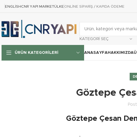
ENGLISH
CNR YAPI MARKET
ÜLKE
ONLİNE SİPARİŞ / KAPIDA ÖDEME
KATEGORI SEÇ
ANASAYFA
HAKKIMIZDA
Ü
ÜRÜN KATEGORILERI
D
Göztepe Çesa
Pos
Göztepe Çesan Demir