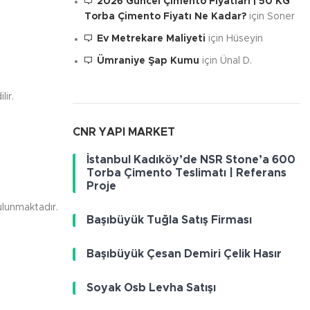
2026 Güncel Çimento Fiyatları | 50 KG
Torba Çimento Fiyatı Ne Kadar?
için
Soner
Ev Metrekare Maliyeti
için
Hüseyin
Ümraniye Şap Kumu
için
Ünal D.
lir.
CNR YAPI MARKET
İstanbul Kadıköy’de NSR Stone’a 600
Torba Çimento Teslimatı | Referans
Proje
bulunmaktadır.
Başıbüyük Tuğla Satış Firması
Başıbüyük Çesan Demiri Çelik Hasır
Soyak Osb Levha Satışı