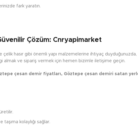
erinizde fark yaratın.
Güvenilir Çözüm: Cnryapimarket
ve çelik hasır gibi önemli yapı malzemelerine ihtiyaç duyduğunuzda
lgi almak ve sipariş vermek için hemen bizimle iletişime geçin.
ztepe çesan demir fiyatları, Göztepe çesan demiri satan yerl
etilir.
e taşıma kolaylığı sağlar.