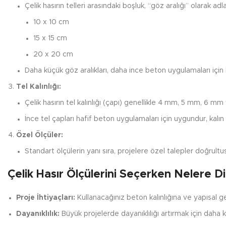
Çelik hasırın telleri arasındaki boşluk, “göz aralığı” olarak adlan
10 x 10 cm
15 x 15 cm
20 x 20 cm
Daha küçük göz aralıkları, daha ince beton uygulamaları için k
Tel Kalınlığı:
Çelik hasırın tel kalınlığı (çapı) genellikle 4 mm, 5 mm, 6 m
İnce tel çapları hafif beton uygulamaları için uygundur, kalın 
Özel Ölçüler:
Standart ölçülerin yanı sıra, projelere özel talepler doğrultusu
Çelik Hasır Ölçülerini Seçerken Nelere Di
Proje İhtiyaçları:
Kullanacağınız beton kalınlığına ve yapısal ge
Dayanıklılık:
Büyük projelerde dayanıklılığı artırmak için daha kal