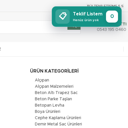
BÜLTEN
İLETIŞIM
S.S.S
Teklif Listem
📋
0
Henüz ürün yok
SİPARİŞ HATTI
0543 195 0460
Z
ÜRÜN KATEGORILERI
Alçıpan
Alçıpan Malzemeleri
Beton Altı Trapez Sac
Beton Parke Taşları
Betopan Levha
Boya Ürünleri
Cephe Kaplama Ürünleri
Demir Metal Sac Ürünleri