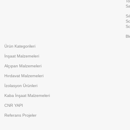
To
Sa
Sı
So
So
Bl
Ürün Kategorileri
İnşaat Malzemeleri
Alçıpan Malzemeleri
Hırdavat Malzemeleri
İzolasyon Ürünleri
Kaba İnşaat Malzemeleri
CNR YAPI
Referans Projeler