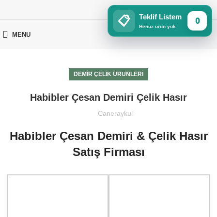
Teklif Listem
📋
0
Henüz ürün yok
MENU
DEMIR ÇELIK ÜRÜNLERI
Habibler Çesan Demiri Çelik Hasır
Caneraykul
Habibler Çesan Demiri & Çelik Hasır
Satış Firması