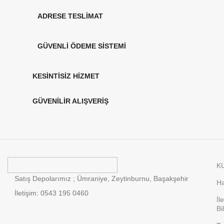
ADRESE TESLİMAT
GÜVENLİ ÖDEME SİSTEMİ
KESİNTİSİZ HİZMET
GÜVENİLİR ALIŞVERİŞ
K
Satış Depolarımız ; Ümraniye, Zeytinburnu, Başakşehir
Ha
İletişim: 0543 195 0460
İl
Bi