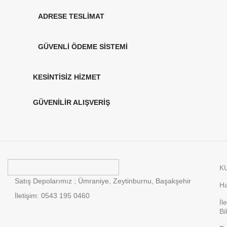
ADRESE TESLİMAT
GÜVENLİ ÖDEME SİSTEMİ
KESİNTİSİZ HİZMET
GÜVENİLİR ALIŞVERİŞ
K
Satış Depolarımız ; Ümraniye, Zeytinburnu, Başakşehir
Ha
İletişim: 0543 195 0460
İl
Bi