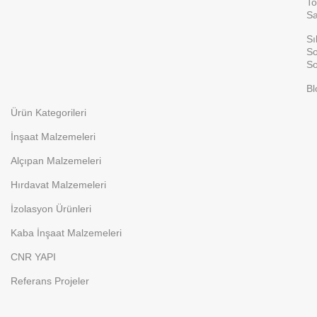
To
Sa
Sı
So
So
Bl
Ürün Kategorileri
İnşaat Malzemeleri
Alçıpan Malzemeleri
Hırdavat Malzemeleri
İzolasyon Ürünleri
Kaba İnşaat Malzemeleri
CNR YAPI
Referans Projeler