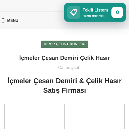
Teklif Listem
📋
0
Henüz ürün yok
MENU
DEMIR ÇELIK ÜRÜNLERI
İçmeler Çesan Demiri Çelik Hasır
Caneraykul
İçmeler Çesan Demiri & Çelik Hasır
Satış Firması