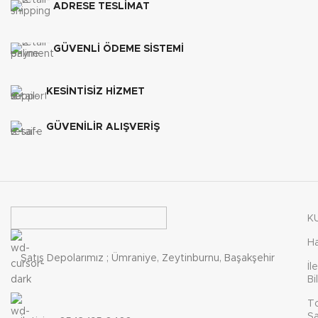
ADRESE TESLİMAT
GÜVENLİ ÖDEME SİSTEMİ
KESİNTİSİZ HİZMET
GÜVENİLİR ALIŞVERİŞ
K
H
Satış Depolarımız ; Ümraniye, Zeytinburnu, Başakşehir
İl
Bi
T
Sa