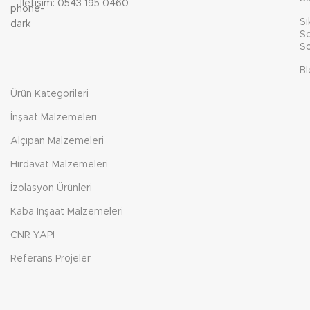
İletişim: 0543 195 0460
Sı
So
So
Bl
Ürün Kategorileri
İnşaat Malzemeleri
Alçıpan Malzemeleri
Hırdavat Malzemeleri
İzolasyon Ürünleri
Kaba İnşaat Malzemeleri
CNR YAPI
Referans Projeler