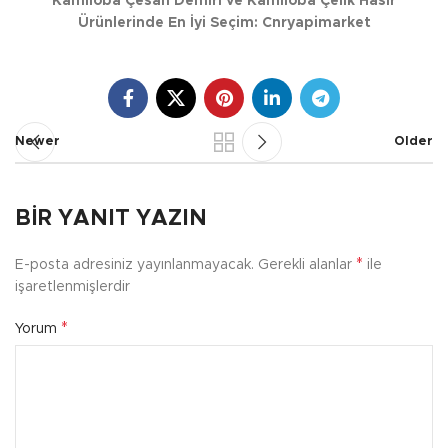
Kamiloba Çesan Demiri ve Kamiloba Çelik Hasır
Ürünlerinde En İyi Seçim: Cnryapimarket
Newer
Older
BIR YANIT YAZIN
*
E-posta adresiniz yayınlanmayacak.
Gerekli alanlar
ile
işaretlenmişlerdir
*
Yorum