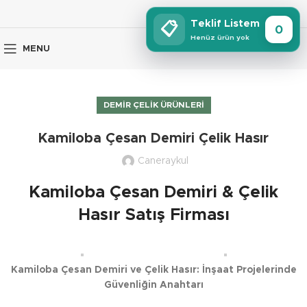
Teklif Listem
📋
0
Henüz ürün yok
MENU
DEMIR ÇELIK ÜRÜNLERI
Kamiloba Çesan Demiri Çelik Hasır
Caneraykul
Kamiloba Çesan Demiri & Çelik
Hasır Satış Firması
Kamiloba Çesan Demiri ve Çelik Hasır: İnşaat Projelerinde
Güvenliğin Anahtarı