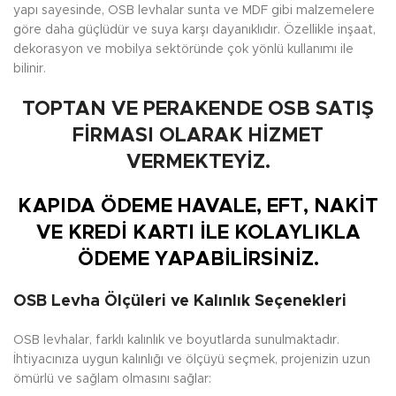
yapı sayesinde, OSB levhalar sunta ve MDF gibi malzemelere
göre daha güçlüdür ve suya karşı dayanıklıdır. Özellikle inşaat,
dekorasyon ve mobilya sektöründe çok yönlü kullanımı ile
bilinir.
TOPTAN VE PERAKENDE OSB SATIŞ
FİRMASI OLARAK HİZMET
VERMEKTEYİZ.
KAPIDA ÖDEME HAVALE, EFT, NAKİT
VE KREDİ KARTI İLE KOLAYLIKLA
ÖDEME YAPABİLİRSİNİZ.
OSB Levha Ölçüleri ve Kalınlık Seçenekleri
OSB levhalar, farklı kalınlık ve boyutlarda sunulmaktadır.
İhtiyacınıza uygun kalınlığı ve ölçüyü seçmek, projenizin uzun
ömürlü ve sağlam olmasını sağlar: