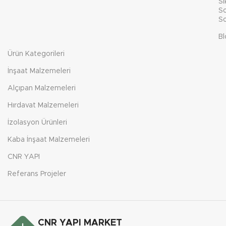
Sı
So
So
Bl
Ürün Kategorileri
İnşaat Malzemeleri
Alçıpan Malzemeleri
Hırdavat Malzemeleri
İzolasyon Ürünleri
Kaba İnşaat Malzemeleri
CNR YAPI
Referans Projeler
CNR YAPI MARKET