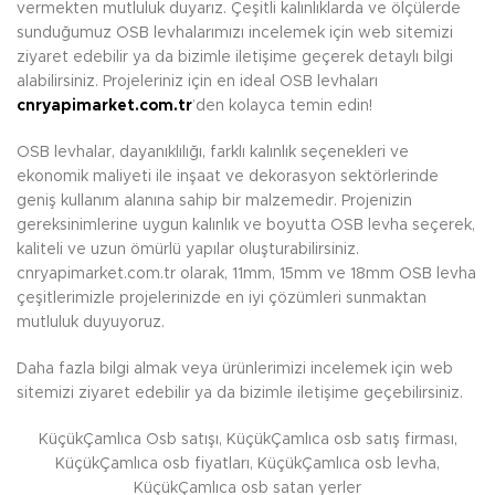
vermekten mutluluk duyarız. Çeşitli kalınlıklarda ve ölçülerde
sunduğumuz OSB levhalarımızı incelemek için web sitemizi
ziyaret edebilir ya da bizimle iletişime geçerek detaylı bilgi
alabilirsiniz. Projeleriniz için en ideal OSB levhaları
cnryapimarket.com.tr
’den kolayca temin edin!
OSB levhalar, dayanıklılığı, farklı kalınlık seçenekleri ve
ekonomik maliyeti ile inşaat ve dekorasyon sektörlerinde
geniş kullanım alanına sahip bir malzemedir. Projenizin
gereksinimlerine uygun kalınlık ve boyutta OSB levha seçerek,
kaliteli ve uzun ömürlü yapılar oluşturabilirsiniz.
cnryapimarket.com.tr olarak, 11mm, 15mm ve 18mm OSB levha
çeşitlerimizle projelerinizde en iyi çözümleri sunmaktan
mutluluk duyuyoruz.
Daha fazla bilgi almak veya ürünlerimizi incelemek için web
sitemizi ziyaret edebilir ya da bizimle iletişime geçebilirsiniz.
KüçükÇamlıca Osb satışı, KüçükÇamlıca osb satış firması,
KüçükÇamlıca osb fiyatları, KüçükÇamlıca osb levha,
KüçükÇamlıca osb satan yerler