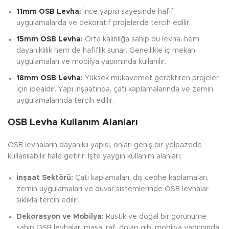
11mm OSB Levha
:
İnce yapısı sayesinde hafif
uygulamalarda ve dekoratif projelerde tercih edilir.
15mm OSB Levha
:
Orta kalınlığa sahip bu levha, hem
dayanıklılık hem de hafiflik sunar. Genellikle iç mekan
uygulamaları ve mobilya yapımında kullanılır.
18mm OSB Levha
:
Yüksek mukavemet gerektiren projeler
için idealdir. Yapı inşaatında, çatı kaplamalarında ve zemin
uygulamalarında tercih edilir.
OSB Levha Kullanım Alanları
OSB levhaların dayanıklı yapısı, onları geniş bir yelpazede
kullanılabilir hale getirir. İşte yaygın kullanım alanları:
İnşaat Sektörü:
Çatı kaplamaları, dış cephe kaplamaları,
zemin uygulamaları ve duvar sistemlerinde OSB levhalar
sıklıkla tercih edilir.
Dekorasyon ve Mobilya:
Rustik ve doğal bir görünüme
sahip OSB levhalar, masa, raf, dolap gibi mobilya yapımında