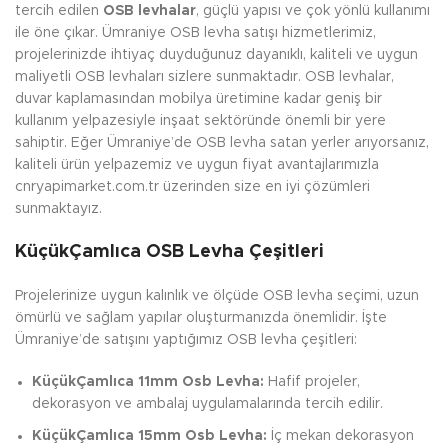
tercih edilen
OSB levhalar
, güçlü yapısı ve çok yönlü kullanımı
ile öne çıkar. Ümraniye OSB levha satışı hizmetlerimiz,
projelerinizde ihtiyaç duyduğunuz dayanıklı, kaliteli ve uygun
maliyetli OSB levhaları sizlere sunmaktadır. OSB levhalar,
duvar kaplamasından mobilya üretimine kadar geniş bir
kullanım yelpazesiyle inşaat sektöründe önemli bir yere
sahiptir. Eğer Ümraniye’de OSB levha satan yerler arıyorsanız,
kaliteli ürün yelpazemiz ve uygun fiyat avantajlarımızla
cnryapimarket.com.tr üzerinden size en iyi çözümleri
sunmaktayız.
KüçükÇamlıca OSB Levha Çeşitleri
Projelerinize uygun kalınlık ve ölçüde OSB levha seçimi, uzun
ömürlü ve sağlam yapılar oluşturmanızda önemlidir. İşte
Ümraniye’de satışını yaptığımız OSB levha çeşitleri:
KüçükÇamlıca 11mm Osb Levha:
Hafif projeler,
dekorasyon ve ambalaj uygulamalarında tercih edilir.
KüçükÇamlıca 15mm Osb Levha:
İç mekan dekorasyon