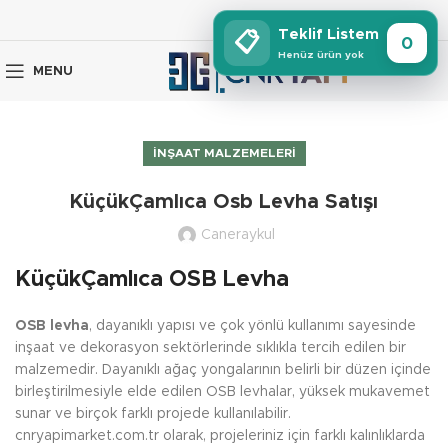
Teklif Listem
📋
0
Henüz ürün yok
MENU
İNŞAAT MALZEMELERI
KüçükÇamlıca Osb Levha Satışı
Caneraykul
KüçükÇamlıca OSB Levha
OSB levha
, dayanıklı yapısı ve çok yönlü kullanımı sayesinde
inşaat ve dekorasyon sektörlerinde sıklıkla tercih edilen bir
malzemedir. Dayanıklı ağaç yongalarının belirli bir düzen içinde
birleştirilmesiyle elde edilen OSB levhalar, yüksek mukavemet
sunar ve birçok farklı projede kullanılabilir.
cnryapimarket.com.tr olarak, projeleriniz için farklı kalınlıklarda