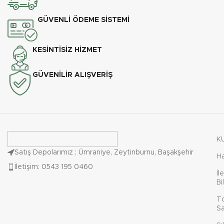
GÜVENLİ ÖDEME SİSTEMİ
KESİNTİSİZ HİZMET
GÜVENİLİR ALIŞVERİŞ
K
Satış Depolarımız ; Ümraniye, Zeytinburnu, Başakşehir
H
İletişim: 0543 195 0460
İl
Bi
T
Sa