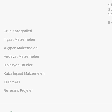
Sı
So
So
Bl
Ürün Kategorileri
İnşaat Malzemeleri
Alçıpan Malzemeleri
Hırdavat Malzemeleri
İzolasyon Ürünleri
Kaba İnşaat Malzemeleri
CNR YAPI
Referans Projeler