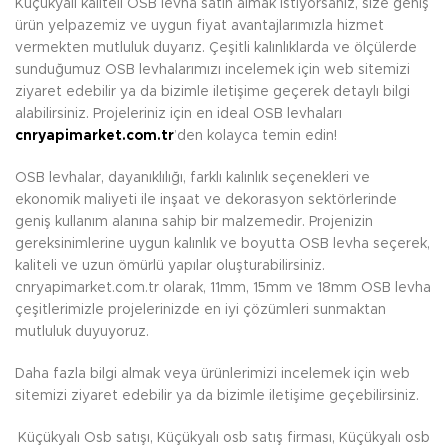
Küçükyalı kaliteli OSB levha satın almak istiyorsanız, size geniş
ürün yelpazemiz ve uygun fiyat avantajlarımızla hizmet
vermekten mutluluk duyarız. Çeşitli kalınlıklarda ve ölçülerde
sunduğumuz OSB levhalarımızı incelemek için web sitemizi
ziyaret edebilir ya da bizimle iletişime geçerek detaylı bilgi
alabilirsiniz. Projeleriniz için en ideal OSB levhaları
cnryapimarket.com.tr
’den kolayca temin edin!
OSB levhalar, dayanıklılığı, farklı kalınlık seçenekleri ve
ekonomik maliyeti ile inşaat ve dekorasyon sektörlerinde
geniş kullanım alanına sahip bir malzemedir. Projenizin
gereksinimlerine uygun kalınlık ve boyutta OSB levha seçerek,
kaliteli ve uzun ömürlü yapılar oluşturabilirsiniz.
cnryapimarket.com.tr olarak, 11mm, 15mm ve 18mm OSB levha
çeşitlerimizle projelerinizde en iyi çözümleri sunmaktan
mutluluk duyuyoruz.
Daha fazla bilgi almak veya ürünlerimizi incelemek için web
sitemizi ziyaret edebilir ya da bizimle iletişime geçebilirsiniz.
Küçükyalı Osb satışı, Küçükyalı osb satış firması, Küçükyalı osb