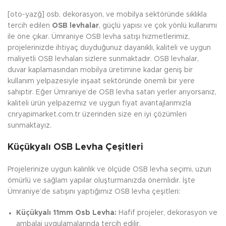
[oto-yazğ] osb, dekorasyon, ve mobilya sektöründe sıklıkla
tercih edilen
OSB levhalar
, güçlü yapısı ve çok yönlü kullanımı
ile öne çıkar. Ümraniye OSB levha satışı hizmetlerimiz,
projelerinizde ihtiyaç duyduğunuz dayanıklı, kaliteli ve uygun
maliyetli OSB levhaları sizlere sunmaktadır. OSB levhalar,
duvar kaplamasından mobilya üretimine kadar geniş bir
kullanım yelpazesiyle inşaat sektöründe önemli bir yere
sahiptir. Eğer Ümraniye’de OSB levha satan yerler arıyorsanız,
kaliteli ürün yelpazemiz ve uygun fiyat avantajlarımızla
cnryapimarket.com.tr üzerinden size en iyi çözümleri
sunmaktayız.
Küçükyalı OSB Levha Çeşitleri
Projelerinize uygun kalınlık ve ölçüde OSB levha seçimi, uzun
ömürlü ve sağlam yapılar oluşturmanızda önemlidir. İşte
Ümraniye’de satışını yaptığımız OSB levha çeşitleri:
Küçükyalı 11mm Osb Levha:
Hafif projeler, dekorasyon ve
ambalaj uygulamalarında tercih edilir.