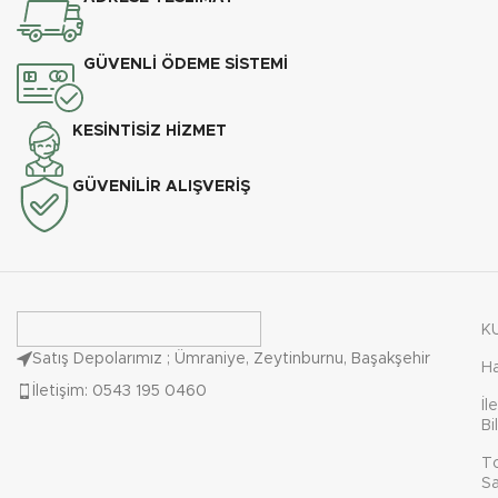
GÜVENLİ ÖDEME SİSTEMİ
KESİNTİSİZ HİZMET
GÜVENİLİR ALIŞVERİŞ
K
Satış Depolarımız ; Ümraniye, Zeytinburnu, Başakşehir
H
İletişim: 0543 195 0460
İl
Bi
T
Sa