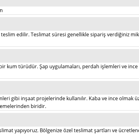
um
teslim edilir. Teslimat süresi genellikle sipariş verdiğiniz mi
ir kum türüdür. Şap uygulamaları, perdah işlemleri ve ince i
eri gibi inşaat projelerinde kullanılır. Kaba ve ince olmak üz
zemelerinden biridir.
eslimat yapıyoruz. Bölgenize özel teslimat şartları ve ücretle