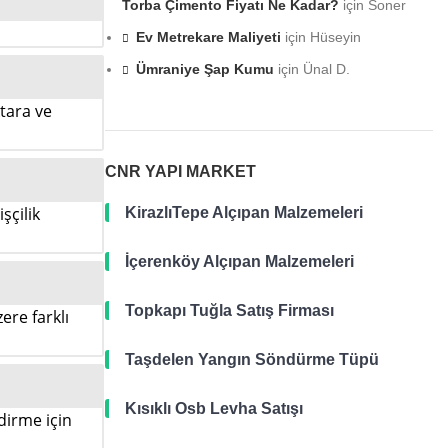
Torba Çimento Fiyatı Ne Kadar?
için
Soner
Ev Metrekare Maliyeti
için
Hüseyin
Ümraniye Şap Kumu
için
Ünal D.
ktara ve
CNR YAPI MARKET
şçilik
KirazlıTepe Alçıpan Malzemeleri
İçerenköy Alçıpan Malzemeleri
Topkapı Tuğla Satış Firması
ere farklı
Taşdelen Yangın Söndürme Tüpü
Kısıklı Osb Levha Satışı
ndirme için