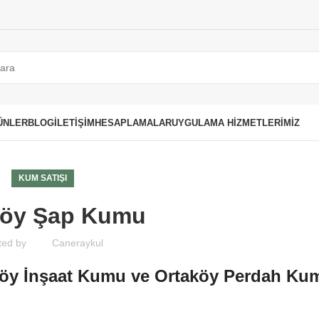
ÜNLER
BLOG
İLETIŞIM
HESAPLAMALAR
UYGULAMA HIZMETLERIMIZ
KUM SATIŞI
köy Şap Kumu
ted by
Caneraykul
köy İnşaat Kumu ve Ortaköy Perdah Ku