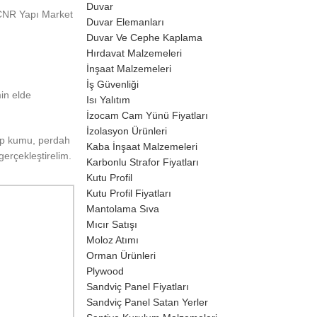
Duvar
. CNR Yapı Market
Duvar Elemanları
Duvar Ve Cephe Kaplama
Hırdavat Malzemeleri
İnşaat Malzemeleri
İş Güvenliği
in elde
Isı Yalıtım
İzocam Cam Yünü Fiyatları
İzolasyon Ürünleri
şap kumu, perdah
Kaba İnşaat Malzemeleri
gerçekleştirelim.
Karbonlu Strafor Fiyatları
Kutu Profil
Kutu Profil Fiyatları
Mantolama Sıva
Mıcır Satışı
Moloz Atımı
Orman Ürünleri
Plywood
Sandviç Panel Fiyatları
Sandviç Panel Satan Yerler