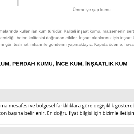
Ümraniye şap kumu
alarında kullanılan kum türüdür. Kaliteli inşaat kumu, malzemenin ser
temizliği, beton kalitesini doğrudan etkiler. İnşaat alanlarınız için inşaa
niz. Aynı gün teslimat imkanı ile gönderim yapmaktayız. Kapıda ödeme, haval
KUM, PERDAH KUMU, İNCE KUM, İNŞAATLIK KUM
a mesafesi ve bölgesel farklılıklara göre değişiklik göstereb
on başına belirlenir. En doğru fiyat bilgisi için bizimle iletiş