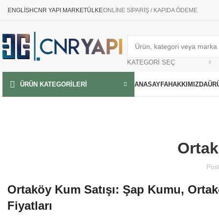
ENGLISH
CNR YAPI MARKET
ÜLKE
ONLİNE SİPARİŞ / KAPIDA ÖDEME
KATEGORI SEÇ
ANASAYFA
HAKKIMIZDA
ÜR
ÜRÜN KATEGORILERI
Orta
Pos
Ortaköy Kum Satışı: Şap Kumu, Orta
Fiyatları