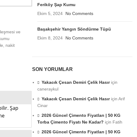
Feriköy Şap Kumu
Ekim 5, 2024
No Comments
Başakşehir Yangın Söndürme Tüpü
tleşmesi ve
Ekim 8, 2024
No Comments
t kumu
e, nakit
SON YORUMLAR
Yakacık Çesan Demiri Çelik Hasır
için
caneraykul
Yakacık Çesan Demiri Çelik Hasır
için
Arif
Cinar
ilir. Şap
ime
2026 Güncel Çimento Fiyatları | 50 KG
Torba Çimento Fiyatı Ne Kadar?
için
Fatih
2026 Güncel Çimento Fiyatları | 50 KG