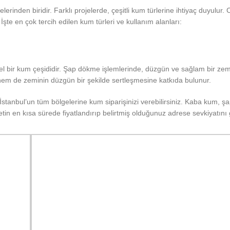
rinden biridir. Farklı projelerde, çeşitli kum türlerine ihtiyaç duyulur
İşte en çok tercih edilen kum türleri ve kullanım alanları:
zel bir kum çeşididir. Şap dökme işlemlerinde, düzgün ve sağlam bir zem
 hem de zeminin düzgün bir şekilde sertleşmesine katkıda bulunur.
İstanbul’un tüm bölgelerine kum siparişinizi verebilirsiniz. Kaba kum, 
letin en kısa sürede fiyatlandırıp belirtmiş olduğunuz adrese sevkiyatını 