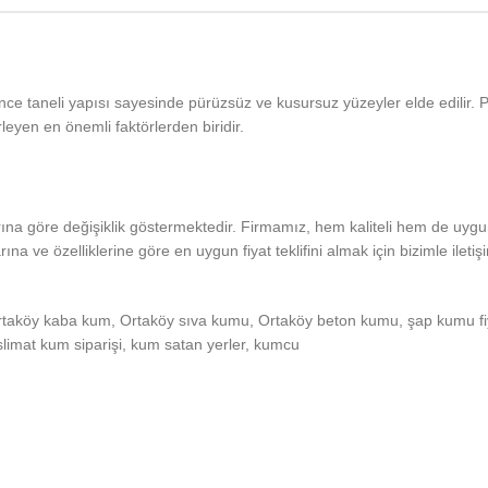
İnce taneli yapısı sayesinde pürüzsüz ve kusursuz yüzeyler elde edilir.
eyen en önemli faktörlerden biridir.
rına göre değişiklik göstermektedir. Firmamız, hem kaliteli hem de uygun
a ve özelliklerine göre en uygun fiyat teklifini almak için bizimle iletiş
aköy kaba kum, Ortaköy sıva kumu, Ortaköy beton kumu, şap kumu fiy
slimat kum siparişi, kum satan yerler, kumcu