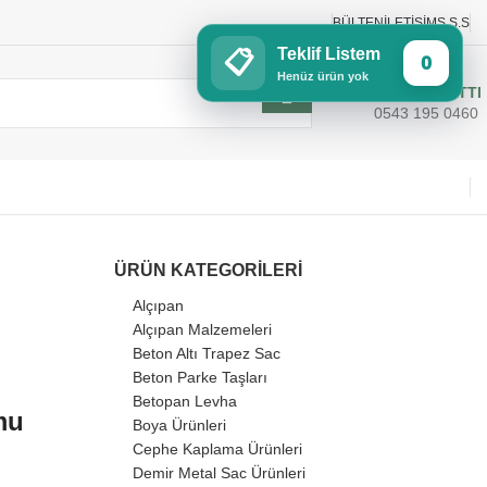
BÜLTEN
İLETIŞIM
S.S.S
Teklif Listem
📋
0
Henüz ürün yok
SİPARİŞ HATTI
0543 195 0460
ÜRÜN KATEGORILERI
Alçıpan
Alçıpan Malzemeleri
Beton Altı Trapez Sac
Beton Parke Taşları
Betopan Levha
mu
Boya Ürünleri
Cephe Kaplama Ürünleri
Demir Metal Sac Ürünleri