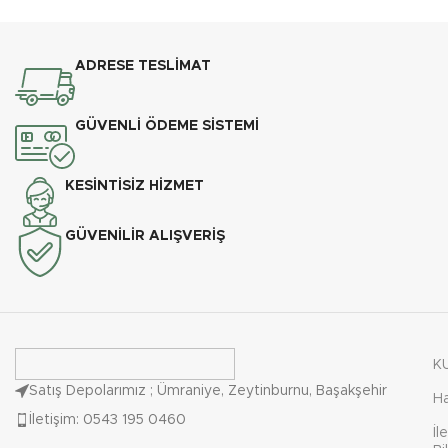
ADRESE TESLİMAT
GÜVENLİ ÖDEME SİSTEMİ
KESİNTİSİZ HİZMET
GÜVENİLİR ALIŞVERİŞ
K
Satış Depolarımız ; Ümraniye, Zeytinburnu, Başakşehir
H
İletişim: 0543 195 0460
İl