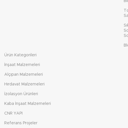
Bi
T
Sa
Sı
So
So
Bl
Ürün Kategorileri
İnşaat Malzemeleri
Alçıpan Malzemeleri
Hırdavat Malzemeleri
İzolasyon Ürünleri
Kaba İnşaat Malzemeleri
CNR YAPI
Referans Projeler