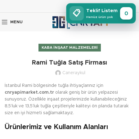
Teklif Listem
📋
0
Henüz ürün yok
MENU
KABA İNŞAAT MALZEMELERI
Rami Tuğla Satış Firması
Caneraykul
İstanbul Rami bölgesinde tuğla ihtiyaçlarınız için
cnryapimarket.com.tr
olarak geniş bir ürün yelpazesi
sunuyoruz. Özellikle inşaat projelerinizde kullanabileceğiniz
8,5’luk ve 13,5’luk tuğla çeşitleriyle kaliteyi ön planda tutarak
size en iyi hizmeti sağlamaktayız.
Ürünlerimiz ve Kullanım Alanları