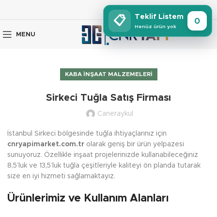
Teklif Listem
📋
0
Henüz ürün yok
MENU
KABA İNŞAAT MALZEMELERI
Sirkeci Tuğla Satış Firması
Caneraykul
İstanbul Sirkeci bölgesinde tuğla ihtiyaçlarınız için
cnryapimarket.com.tr
olarak geniş bir ürün yelpazesi
sunuyoruz. Özellikle inşaat projelerinizde kullanabileceğiniz
8,5’luk ve 13,5’luk tuğla çeşitleriyle kaliteyi ön planda tutarak
size en iyi hizmeti sağlamaktayız.
Ürünlerimiz ve Kullanım Alanları