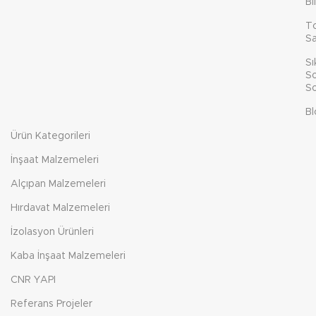
Bi
T
Sa
Sı
So
So
Bl
Ürün Kategorileri
İnşaat Malzemeleri
Alçıpan Malzemeleri
Hırdavat Malzemeleri
İzolasyon Ürünleri
Kaba İnşaat Malzemeleri
CNR YAPI
Referans Projeler