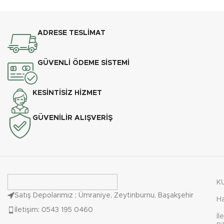
ADRESE TESLİMAT
GÜVENLİ ÖDEME SİSTEMİ
KESİNTİSİZ HİZMET
GÜVENİLİR ALIŞVERİŞ
K
Satış Depolarımız ; Ümraniye, Zeytinburnu, Başakşehir
H
İletişim: 0543 195 0460
İl