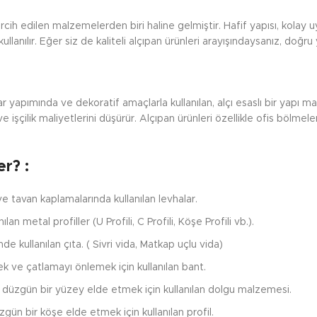
edilen malzemelerden biri haline gelmiştir. Hafif yapısı, kolay uyg
lanılır. Eğer siz de kaliteli alçıpan ürünleri arayışındaysanız, doğru 
 yapımında ve dekoratif amaçlarla kullanılan, alçı esaslı bir yapı ma
 işçilik maliyetlerini düşürür. Alçıpan ürünleri özellikle ofis bölmele
r? :
 ve tavan kaplamalarında kullanılan levhalar.
an metal profiller (U Profili, C Profili, Köşe Profili vb.).
e kullanılan çıta. ( Sivri vida, Matkap uçlu vida)
ek ve çatlamayı önlemek için kullanılan bant.
e düzgün bir yüzey elde etmek için kullanılan dolgu malzemesi.
ün bir köşe elde etmek için kullanılan profil.