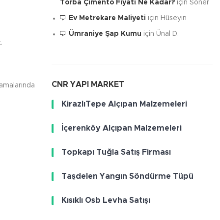
Torba Çimento Fiyatı Ne Kadar?
için
Soner
Ev Metrekare Maliyeti
için
Hüseyin
Ümraniye Şap Kumu
için
Ünal D.
.
CNR YAPI MARKET
lamalarında
KirazlıTepe Alçıpan Malzemeleri
İçerenköy Alçıpan Malzemeleri
Topkapı Tuğla Satış Firması
Taşdelen Yangın Söndürme Tüpü
Kısıklı Osb Levha Satışı