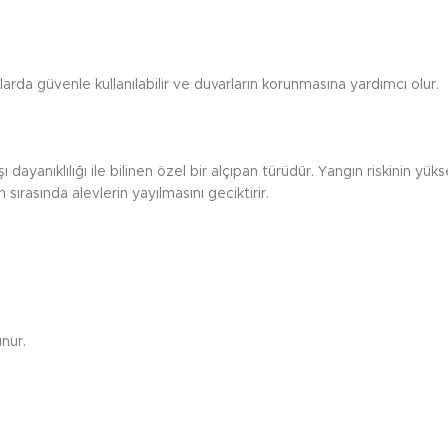
larda güvenle kullanılabilir ve duvarların korunmasına yardımcı olur.
ı dayanıklılığı ile bilinen özel bir alçıpan türüdür. Yangın riskinin yü
n sırasında alevlerin yayılmasını geciktirir.
unur.