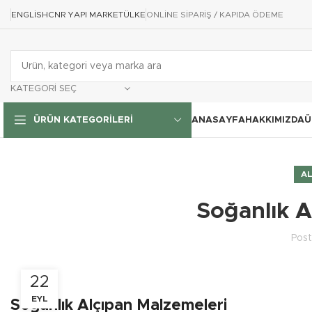
ENGLISH
CNR YAPI MARKET
ÜLKE
ONLİNE SİPARİŞ / KAPIDA ÖDEME
KATEGORI SEÇ
ANASAYFA
HAKKIMIZDA
Ü
ÜRÜN KATEGORILERI
AL
Soğanlık A
Pos
22
EYL
Soğanlık Alçıpan Malzemeleri