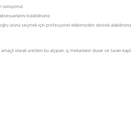
rı sunuyoruz.
sesuarlarını bulabilirsiniz.
ğru ürünü seçmek için profesyonel ekibimizden destek alabilirsiniz
 amaçlı olarak üretilen bu alçıpan, iç mekanların duvar ve tavan kap