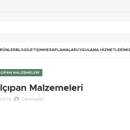
RÜNLER
BLOG
İLETIŞIM
HESAPLAMALAR
UYGULAMA HIZMETLERIMI
ÇIPAN MALZEMELERI
lçıpan Malzemeleri
ted by
Caneraykul