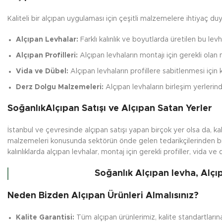
Kaliteli bir alçıpan uygulaması için çeşitli malzemelere ihtiyaç duy
Alçıpan Levhalar:
Farklı kalınlık ve boyutlarda üretilen bu levh
Alçıpan Profilleri:
Alçıpan levhaların montajı için gerekli olan m
Vida ve Dübel:
Alçıpan levhaların profillere sabitlenmesi için ku
Derz Dolgu Malzemeleri:
Alçıpan levhaların birleşim yerlerin
SoğanlıkAlçıpan Satışı ve Alçıpan Satan Yerler
İstanbul ve çevresinde alçıpan satışı yapan birçok yer olsa da, ka
malzemeleri konusunda sektörün önde gelen tedarikçilerinden biri
kalınlıklarda alçıpan levhalar, montaj için gerekli profiller, vida ve d
Soğanlık Alçıpan levha, Alçı
Neden Bizden Alçıpan Ürünleri Almalısınız?
Kalite Garantisi:
Tüm alçıpan ürünlerimiz, kalite standartlarına