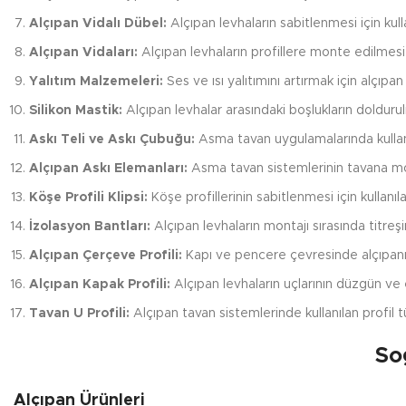
Alçıpan Vidalı Dübel:
Alçıpan levhaların sabitlenmesi için kull
Alçıpan Vidaları:
Alçıpan levhaların profillere monte edilmesi i
Yalıtım Malzemeleri:
Ses ve ısı yalıtımını artırmak için alçıp
Silikon Mastik:
Alçıpan levhalar arasındaki boşlukların doldurul
Askı Teli ve Askı Çubuğu:
Asma tavan uygulamalarında kullanı
Alçıpan Askı Elemanları:
Asma tavan sistemlerinin tavana mont
Köşe Profili Klipsi:
Köşe profillerinin sabitlenmesi için kullanıla
İzolasyon Bantları:
Alçıpan levhaların montajı sırasında titreşi
Alçıpan Çerçeve Profili:
Kapı ve pencere çevresinde alçıpanın 
Alçıpan Kapak Profili:
Alçıpan levhaların uçlarının düzgün ve es
Tavan U Profili:
Alçıpan tavan sistemlerinde kullanılan profil t
So
Alçıpan Ürünleri