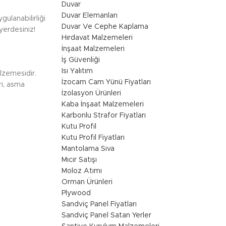
Duvar
Duvar Elemanları
ulanabilirliği
Duvar Ve Cephe Kaplama
yerdesiniz!
Hırdavat Malzemeleri
İnşaat Malzemeleri
İş Güvenliği
Isı Yalıtım
lzemesidir.
İzocam Cam Yünü Fiyatları
ri, asma
İzolasyon Ürünleri
Kaba İnşaat Malzemeleri
Karbonlu Strafor Fiyatları
Kutu Profil
Kutu Profil Fiyatları
Mantolama Sıva
Mıcır Satışı
Moloz Atımı
Orman Ürünleri
Plywood
Sandviç Panel Fiyatları
Sandviç Panel Satan Yerler