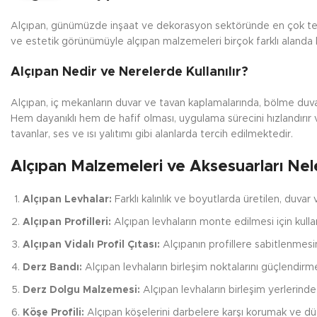
Alçıpan, günümüzde inşaat ve dekorasyon sektöründe en çok tercih 
ve estetik görünümüyle alçıpan malzemeleri birçok farklı alanda kul
Alçıpan Nedir ve Nerelerde Kullanılır?
Alçıpan, iç mekanların duvar ve tavan kaplamalarında, bölme duvar
Hem dayanıklı hem de hafif olması, uygulama sürecini hızlandırır ve
tavanlar, ses ve ısı yalıtımı gibi alanlarda tercih edilmektedir.
Alçıpan Malzemeleri ve Aksesuarları Nele
Alçıpan Levhalar:
Farklı kalınlık ve boyutlarda üretilen, duvar
Alçıpan Profilleri:
Alçıpan levhaların monte edilmesi için kullanıl
Alçıpan Vidalı Profil Çıtası:
Alçıpanın profillere sabitlenmesind
Derz Bandı:
Alçıpan levhaların birleşim noktalarını güçlendirm
Derz Dolgu Malzemesi:
Alçıpan levhaların birleşim yerlerind
Köşe Profili:
Alçıpan köşelerini darbelere karşı korumak ve düzg