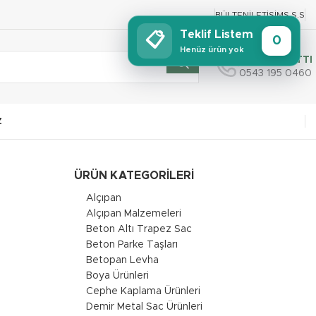
BÜLTEN
İLETIŞIM
S.S.S
Teklif Listem
📋
0
Henüz ürün yok
SİPARİŞ HATTI
0543 195 0460
Z
ÜRÜN KATEGORILERI
Alçıpan
Alçıpan Malzemeleri
Beton Altı Trapez Sac
Beton Parke Taşları
Betopan Levha
Boya Ürünleri
Cephe Kaplama Ürünleri
Demir Metal Sac Ürünleri