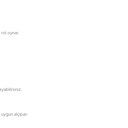
 rol oynar.
abilirsiniz.
e uygun alçıpan