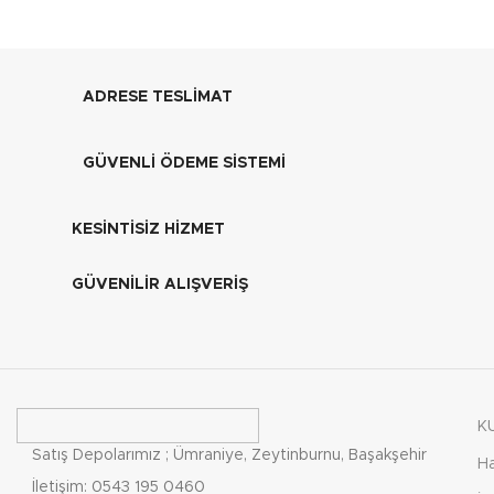
ADRESE TESLİMAT
GÜVENLİ ÖDEME SİSTEMİ
KESİNTİSİZ HİZMET
GÜVENİLİR ALIŞVERİŞ
K
Satış Depolarımız ; Ümraniye, Zeytinburnu, Başakşehir
H
İletişim: 0543 195 0460