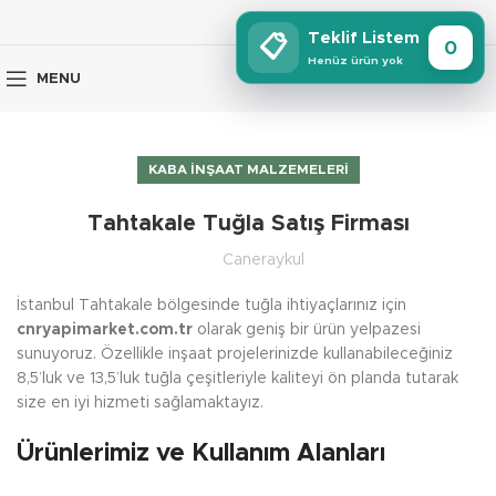
Teklif Listem
📋
0
Henüz ürün yok
MENU
KABA İNŞAAT MALZEMELERI
Tahtakale Tuğla Satış Firması
Caneraykul
İstanbul Tahtakale bölgesinde tuğla ihtiyaçlarınız için
cnryapimarket.com.tr
olarak geniş bir ürün yelpazesi
sunuyoruz. Özellikle inşaat projelerinizde kullanabileceğiniz
8,5’luk ve 13,5’luk tuğla çeşitleriyle kaliteyi ön planda tutarak
size en iyi hizmeti sağlamaktayız.
Ürünlerimiz ve Kullanım Alanları