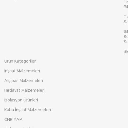
İl
Bi
T
Sa
Sı
So
So
Bl
Ürün Kategorileri
İnşaat Malzemeleri
Alçıpan Malzemeleri
Hırdavat Malzemeleri
İzolasyon Ürünleri
Kaba İnşaat Malzemeleri
CNR YAPI