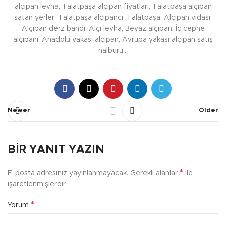
alçıpan levha, Talatpaşa alçıpan fiyatları, Talatpaşa alçıpan
satan yerler, Talatpaşa alçıpancı, Talatpaşa, Alçıpan vidası,
Alçıpan derz bandı, Alçı levha, Beyaz alçıpan, İç cephe
alçıpanı, Anadolu yakası alçıpan, Avrupa yakası alçıpan satış
nalburu…
Newer
Older
BIR YANIT YAZIN
*
E-posta adresiniz yayınlanmayacak.
Gerekli alanlar
ile
işaretlenmişlerdir
*
Yorum