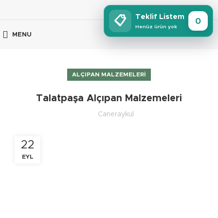
Teklif Listem
📋
0
Henüz ürün yok
MENU
ALÇIPAN MALZEMELERI
Talatpaşa Alçıpan Malzemeleri
Caneraykul
22
EYL