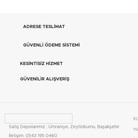
ADRESE TESLİMAT
GÜVENLİ ÖDEME SİSTEMİ
KESİNTİSİZ HİZMET
GÜVENİLİR ALIŞVERİŞ
K
Satış Depolarımız ; Ümraniye, Zeytinburnu, Başakşehir
H
İletişim: 0543 195 0460