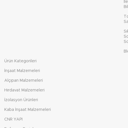
İl
Bi
T
Sa
Sı
So
So
Bl
Ürün Kategorileri
İnşaat Malzemeleri
Alçıpan Malzemeleri
Hırdavat Malzemeleri
İzolasyon Ürünleri
Kaba İnşaat Malzemeleri
CNR YAPI