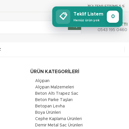
BÜLTEN
İLETIŞIM
S.S.S
Teklif Listem
📋
0
Henüz ürün yok
SİPARİŞ HATTI
0543 195 0460
Z
ÜRÜN KATEGORILERI
Alçıpan
Alçıpan Malzemeleri
Beton Altı Trapez Sac
Beton Parke Taşları
Betopan Levha
Boya Ürünleri
Cephe Kaplama Ürünleri
Demir Metal Sac Ürünleri