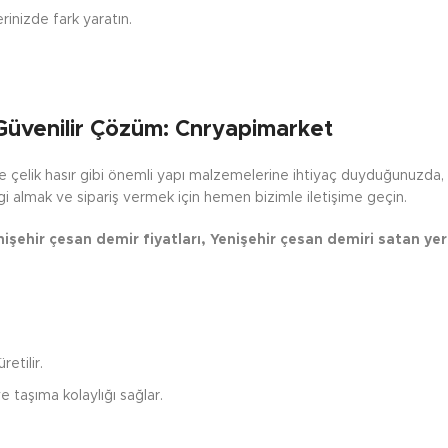
erinizde fark yaratın.
 Güvenilir Çözüm: Cnryapimarket
ve çelik hasır gibi önemli yapı malzemelerine ihtiyaç duyduğunuzda
lgi almak ve sipariş vermek için hemen bizimle iletişime geçin.
nişehir çesan demir fiyatları, Yenişehir çesan demiri satan yer
etilir.
e taşıma kolaylığı sağlar.