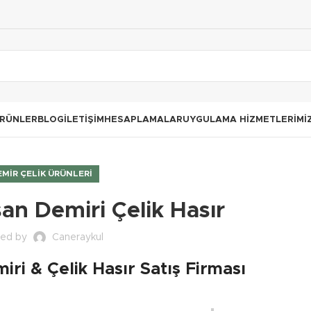
RÜNLER
BLOG
İLETIŞIM
HESAPLAMALAR
UYGULAMA HIZMETLERIMI
EMIR ÇELIK ÜRÜNLERI
an Demiri Çelik Hasır
ted by
Caneraykul
iri & Çelik Hasır Satış Firması