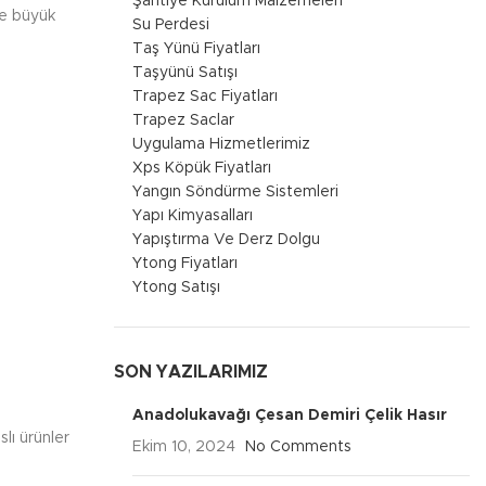
Şantiye Kurulum Malzemeleri
kle büyük
Su Perdesi
Taş Yünü Fiyatları
Taşyünü Satışı
Trapez Sac Fiyatları
Trapez Saclar
Uygulama Hizmetlerimiz
Xps Köpük Fiyatları
Yangın Söndürme Sistemleri
Yapı Kimyasalları
Yapıştırma Ve Derz Dolgu
Ytong Fiyatları
Ytong Satışı
SON YAZILARIMIZ
Anadolukavağı Çesan Demiri Çelik Hasır
lı ürünler
Ekim 10, 2024
No Comments