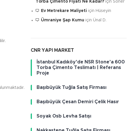
Torba Çimento Fiyatı Ne Kadar?
için
Soner
Ev Metrekare Maliyeti
için
Hüseyin
Ümraniye Şap Kumu
için
Ünal D.
lir.
CNR YAPI MARKET
İstanbul Kadıköy’de NSR Stone’a 600
Torba Çimento Teslimatı | Referans
Proje
Başıbüyük Tuğla Satış Firması
bulunmaktadır.
Başıbüyük Çesan Demiri Çelik Hasır
Soyak Osb Levha Satışı
Nakkaştepe Tuğla Satış Firması