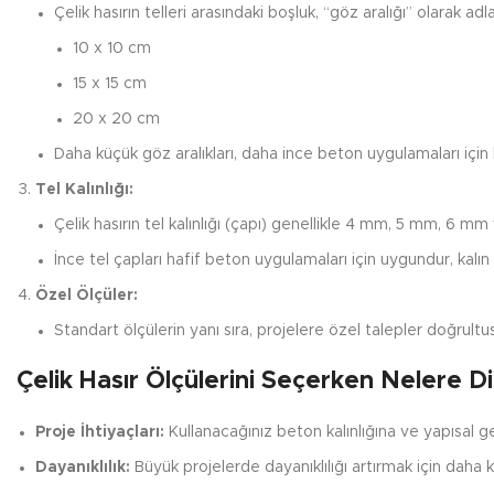
Çelik hasırın telleri arasındaki boşluk, “göz aralığı” olarak adlan
10 x 10 cm
15 x 15 cm
20 x 20 cm
Daha küçük göz aralıkları, daha ince beton uygulamaları için k
Tel Kalınlığı:
Çelik hasırın tel kalınlığı (çapı) genellikle 4 mm, 5 mm, 6 m
İnce tel çapları hafif beton uygulamaları için uygundur, kalın 
Özel Ölçüler:
Standart ölçülerin yanı sıra, projelere özel talepler doğrultusu
Çelik Hasır Ölçülerini Seçerken Nelere Di
Proje İhtiyaçları:
Kullanacağınız beton kalınlığına ve yapısal ge
Dayanıklılık:
Büyük projelerde dayanıklılığı artırmak için daha kal