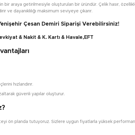
rin bir araya getirilmesiyle oluşturulan bir üründür. Çelik hasır, özelli
dirir ve dayanıklılığı maksimum seviyeye çıkarır.
 Yenişehir Çesan Demiri Siparişi Verebilirsiniz!
vkiyat & Nakit & K. Kartı & Havale,EFT
vantajları
lerini hızlandırır.
altarak güvenli yapılar oluşturur.
z?
iteyi ön planda tutuyoruz. Sizlere uygun fiyatlarla yüksek performans
.