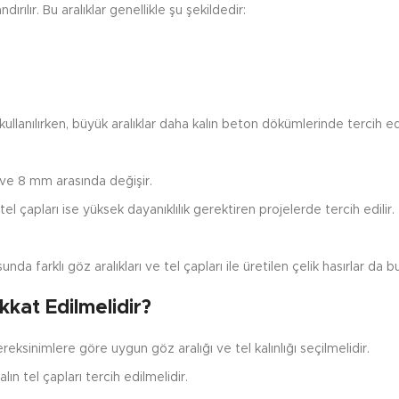
dırılır. Bu aralıklar genellikle şu şekildedir:
ullanılırken, büyük aralıklar daha kalın beton dökümlerinde tercih edi
m ve 8 mm arasında değişir.
tel çapları ise yüksek dayanıklılık gerektiren projelerde tercih edilir.
nda farklı göz aralıkları ve tel çapları ile üretilen çelik hasırlar da 
kkat Edilmelidir?
reksinimlere göre uygun göz aralığı ve tel kalınlığı seçilmelidir.
ın tel çapları tercih edilmelidir.