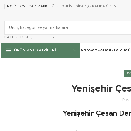
ENGLISH
CNR YAPI MARKET
ÜLKE
ONLİNE SİPARİŞ / KAPIDA ÖDEME
KATEGORI SEÇ
ANASAYFA
HAKKIMIZDA
Ü
ÜRÜN KATEGORILERI
D
Yenişehir Çes
Pos
Yenişehir Çesan Dem