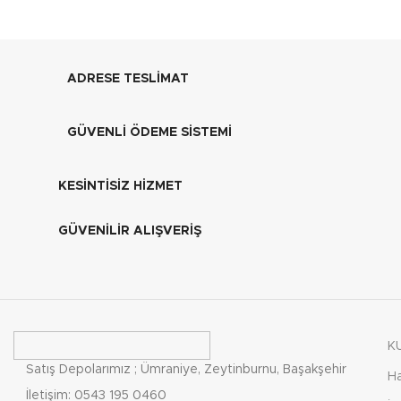
ADRESE TESLİMAT
GÜVENLİ ÖDEME SİSTEMİ
KESİNTİSİZ HİZMET
GÜVENİLİR ALIŞVERİŞ
K
Satış Depolarımız ; Ümraniye, Zeytinburnu, Başakşehir
H
İletişim: 0543 195 0460