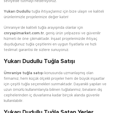
seviyede tutmayı hedefliyoruz.
Yukarı Dudullu
tuğla ihtiyaçlarınız için bize ulaşın ve kaliteli
ürünlerimizle projelerinize değer katın!
Ümraniye’de kaliteli tuğla arayışında olanlar için
cnryapimarket.com.tr
, geniş ürün yelpazesi ve güvenilir
hizmeti ile öne çıkmaktadır. İnşaat projelerinizde ihtiyaç
duyduğunuz tuğla çeşitlerini en uygun fiyatlarla ve hızlı
teslimat garantisi ile sizlere sunuyoruz.
Yukarı Dudullu Tuğla Satışı
Ümraniye tuğla satışı
konusunda uzmanlaşmış olan
firmamız, hem küçük ölçekli projeler hem de büyük inşaatlar
için çeşitli tuğla seçenekleri sunmaktadır. Dayanıklı yapıları ve
uzun ömürlü kullanımlarıyla bilinen tuğlalarımız, binaların dış
cephelerinden iç duvarlarına kadar birçok alanda güvenle
kullanılabilir.
Yukarı Dudullu Tuğla Satan Yerler