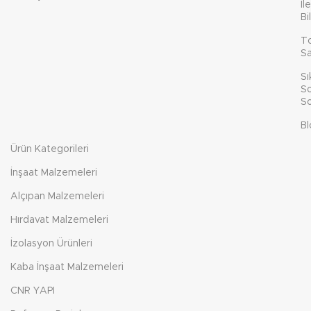
İl
Bi
T
Sa
Sı
So
So
Bl
Ürün Kategorileri
İnşaat Malzemeleri
Alçıpan Malzemeleri
Hırdavat Malzemeleri
İzolasyon Ürünleri
Kaba İnşaat Malzemeleri
CNR YAPI