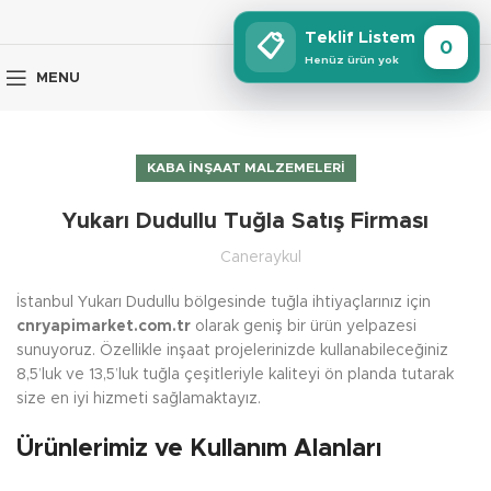
Teklif Listem
📋
0
Henüz ürün yok
MENU
KABA İNŞAAT MALZEMELERI
Yukarı Dudullu Tuğla Satış Firması
Caneraykul
İstanbul Yukarı Dudullu bölgesinde tuğla ihtiyaçlarınız için
cnryapimarket.com.tr
olarak geniş bir ürün yelpazesi
sunuyoruz. Özellikle inşaat projelerinizde kullanabileceğiniz
8,5’luk ve 13,5’luk tuğla çeşitleriyle kaliteyi ön planda tutarak
size en iyi hizmeti sağlamaktayız.
Ürünlerimiz ve Kullanım Alanları