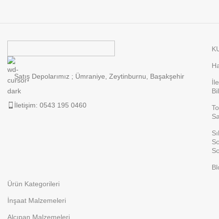
K
Ha
Satış Depolarımız ; Ümraniye, Zeytinburnu, Başakşehir
İl
Bi
İletişim: 0543 195 0460
To
Sa
Sı
So
So
Bl
Ürün Kategorileri
İnşaat Malzemeleri
Alçıpan Malzemeleri