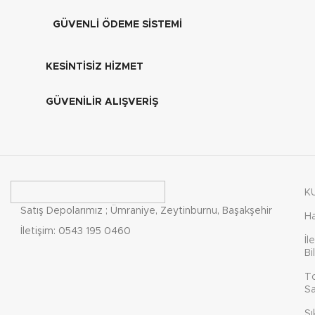
GÜVENLİ ÖDEME SİSTEMİ
KESİNTİSİZ HİZMET
GÜVENİLİR ALIŞVERİŞ
K
Satış Depolarımız ; Ümraniye, Zeytinburnu, Başakşehir
H
İletişim: 0543 195 0460
İl
Bi
T
Sa
Sı