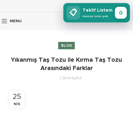
Teklif Listem
📋
0
Henüz ürün yok
MENU
BLOG
Yıkanmış Taş Tozu ile Kırma Taş Tozu
Arasındaki Farklar
Caneraykul
25
NIS